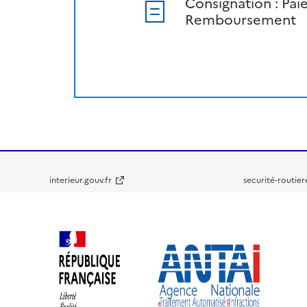
Consignation : Pai
Remboursement
interieur.gouv.fr
securité-routier