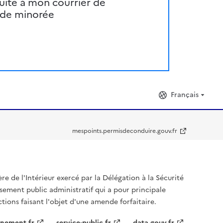
uite à mon courrier de
nde minorée
Français
mespoints.permisdeconduire.gouv.fr
ère de l'Intérieur exercé par la Délégation à la Sécurité
ssement public administratif qui a pour principale
ctions faisant l'objet d'une amende forfaitaire.
nement.fr
service-public.fr
data.gouv.fr