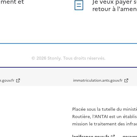
ement et
Je veux payer s
retour à l'ame
© 2026 Stonly. Tous droits réservés.
e.gouv.fr
immatriculation.ants.gouv.fr
Placée sous la tutelle du minist
Routière, l'ANTAI est un établi
mission le traitement des infra
legifrance.gouv.fr
gouver