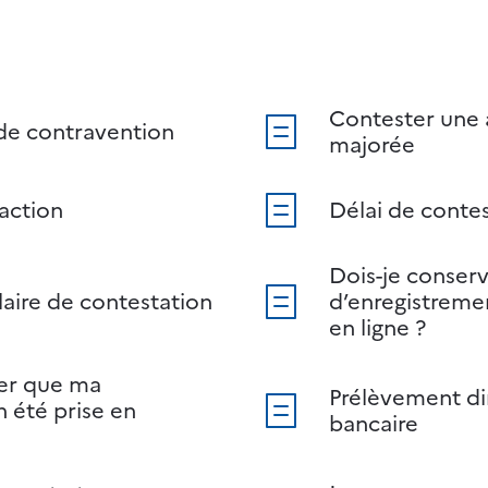
Contester une 
 de contravention
majorée
action
Délai de conte
Dois-je conserv
laire de contestation
d’enregistreme
en ligne ?
er que ma
Prélèvement d
n été prise en
bancaire