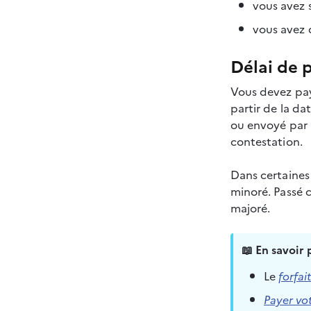
vous avez 
vous avez 
Délai de 
Vous devez pay
partir de la da
ou envoyé par m
contestation.
Dans certaines
minoré. Passé c
majoré.
📖 En savoir 
Le 
forfai
Payer vot