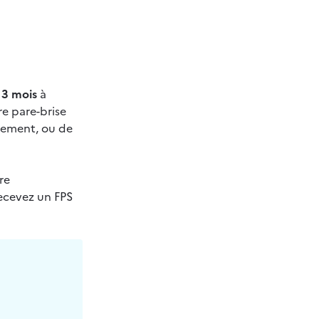
 3 mois
 à 
re pare-brise 
iement, ou de 
re 
recevez un FPS 